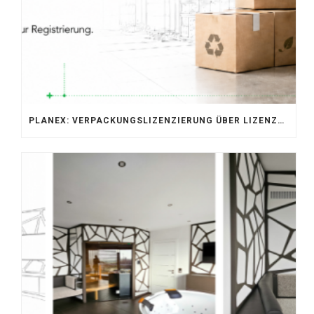
PLANEX: VERPACKUNGSLIZENZIERUNG ÜBER LIZENZERO & LUCID 2026