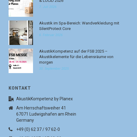
& LUCID 2026
7. Juli 2026
Akustik im Spa-Bereich: Wandverkleidung mit
SilentProtect Core
6. Februar 2026
AkustikKompetenz auf der FSB 2025 –
Akustikelemente für die Lebensräume von
morgen
30. September 2025
KONTAKT
AkustikKompetenz by Planex
Am Herrschaftsweiher 41
67071 Ludwigshafen am Rhein
Germany
+49 (0) 62 37 / 97 62-0