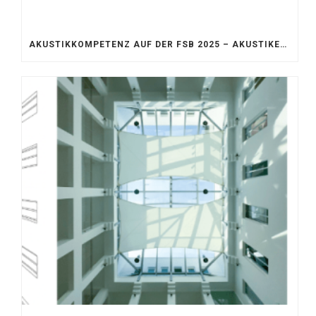
AKUSTIKKOMPETENZ AUF DER FSB 2025 – AKUSTIKELEMENTE FÜR DIE LEBENSRÄUME VON MORGEN