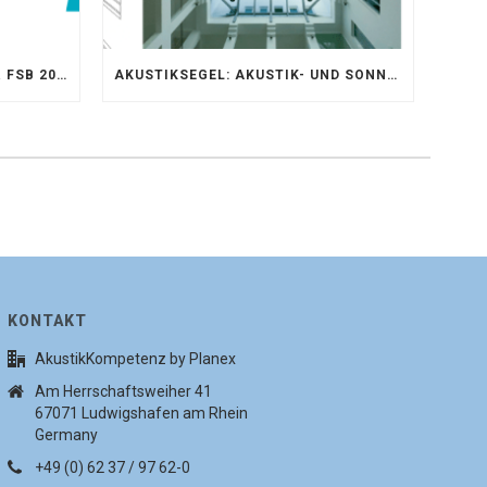
AKUSTIKKOMPETENZ AUF DER FSB 2025 – AKUSTIKELEMENTE FÜR DIE LEBENSRÄUME VON MORGEN
AKUSTIKSEGEL: AKUSTIK- UND SONNENSCHUTZOPTIMIERUNG IM ATRIUM DER UNIVERSITÄT BONN
KONTAKT
AkustikKompetenz by Planex
Am Herrschaftsweiher 41
67071 Ludwigshafen am Rhein
Germany
+49 (0) 62 37 / 97 62-0