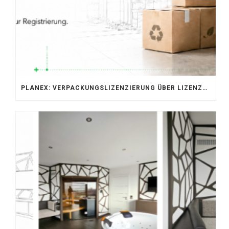
PLANEX: VERPACKUNGSLIZENZIERUNG ÜBER LIZENZERO & LUCID 2026