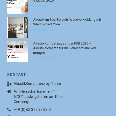
& LUCID 2026
7. Juli 2026
Akustik im Spa-Bereich: Wandverkleidung mit
SilentProtect Core
6. Februar 2026
AkustikKompetenz auf der FSB 2025 –
Akustikelemente für die Lebensräume von
morgen
30. September 2025
KONTAKT
AkustikKompetenz by Planex
Am Herrschaftsweiher 41
67071 Ludwigshafen am Rhein
Germany
+49 (0) 62 37 / 97 62-0