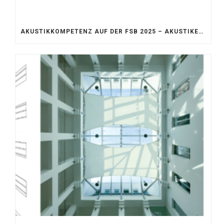
AKUSTIKKOMPETENZ AUF DER FSB 2025 – AKUSTIKELEMENTE FÜR DIE LEBENSRÄUME VON MORGEN