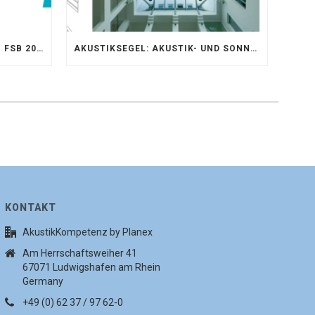
AKUSTIKKOMPETENZ AUF DER FSB 2025 – AKUSTIKELEMENTE FÜR DIE LEBENSRÄUME VON MORGEN
AKUSTIKSEGEL: AKUSTIK- UND SONNENSCHUTZOPTIMIERUNG IM ATRIUM DER UNIVERSITÄT BONN
KONTAKT
AkustikKompetenz by Planex
Am Herrschaftsweiher 41
67071 Ludwigshafen am Rhein
Germany
+49 (0) 62 37 / 97 62-0