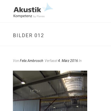
BILDER 012
Von
Felix Ambrosch
Verfasst
4. März 2016
In