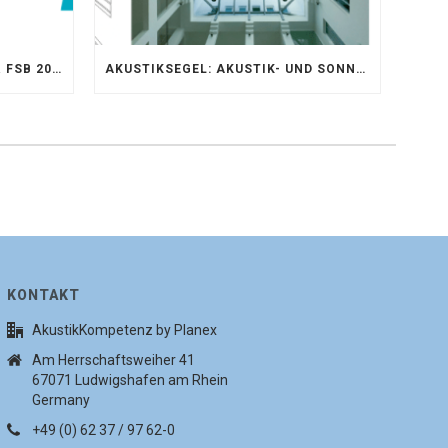
AKUSTIKKOMPETENZ AUF DER FSB 2025 – AKUSTIKELEMENTE FÜR DIE LEBENSRÄUME VON MORGEN
AKUSTIKSEGEL: AKUSTIK- UND SONNENSCHUTZOPTIMIERUNG IM ATRIUM DER UNIVERSITÄT BONN
KONTAKT
AkustikKompetenz by Planex
Am Herrschaftsweiher 41
67071 Ludwigshafen am Rhein
Germany
+49 (0) 62 37 / 97 62-0