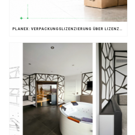
PLANEX: VERPACKUNGSLIZENZIERUNG ÜBER LIZENZERO & LUCID 2026