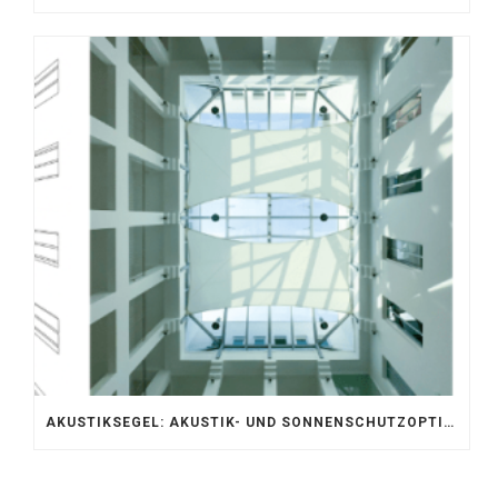
AKUSTIKSEGEL: AKUSTIK- UND SONNENSCHUTZOPTIMIERUNG IM ATRIUM DER UNIVERSITÄT BONN