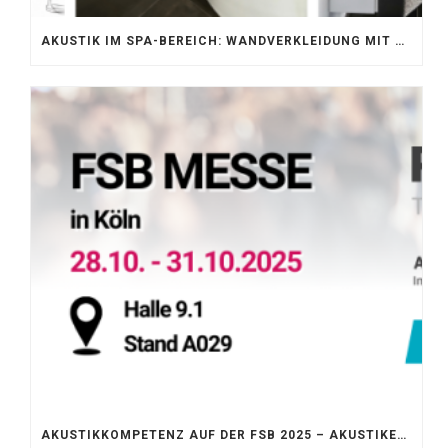
AKUSTIK IM SPA-BEREICH: WANDVERKLEIDUNG MIT SILENTPROTECT CORE
AKUSTIKKOMPETENZ AUF DER FSB 2025 – AKUSTIKELEMENTE FÜR DIE LEBENSRÄUME VON MORGEN