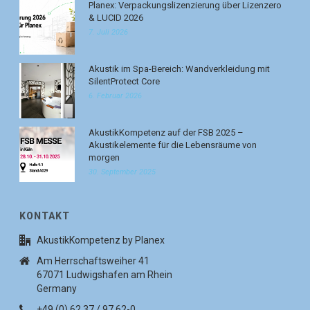
Planex: Verpackungslizenzierung über Lizenzero
& LUCID 2026
7. Juli 2026
Akustik im Spa-Bereich: Wandverkleidung mit
SilentProtect Core
6. Februar 2026
AkustikKompetenz auf der FSB 2025 –
Akustikelemente für die Lebensräume von
morgen
30. September 2025
KONTAKT
AkustikKompetenz by Planex
Am Herrschaftsweiher 41
67071 Ludwigshafen am Rhein
Germany
+49 (0) 62 37 / 97 62-0