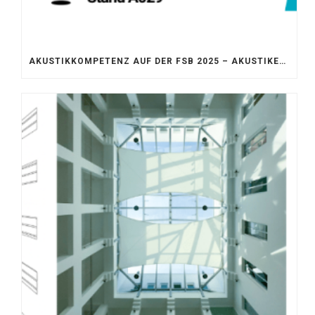
AKUSTIKKOMPETENZ AUF DER FSB 2025 – AKUSTIKELEMENTE FÜR DIE LEBENSRÄUME VON MORGEN