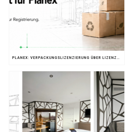
PLANEX: VERPACKUNGSLIZENZIERUNG ÜBER LIZENZERO & LUCID 2026