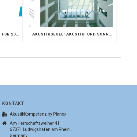
AKUSTIKKOMPETENZ AUF DER FSB 2025 – AKUSTIKELEMENTE FÜR DIE LEBENSRÄUME VON MORGEN
AKUSTIKSEGEL: AKUSTIK- UND SONNENSCHUTZOPTIMIERUNG IM ATRIUM DER UNIVERSITÄT BONN
KONTAKT
AkustikKompetenz by Planex
Am Herrschaftsweiher 41
67071 Ludwigshafen am Rhein
Germany