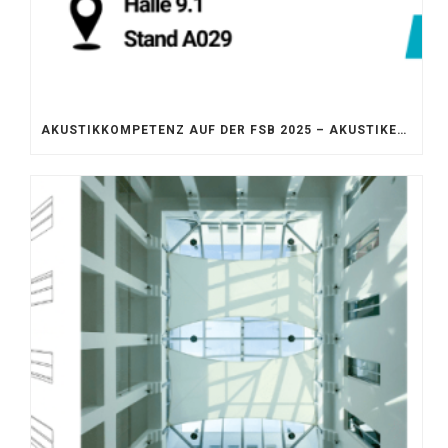
AKUSTIKKOMPETENZ AUF DER FSB 2025 – AKUSTIKELEMENTE FÜR DIE LEBENSRÄUME VON MORGEN