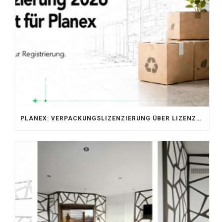
PLANEX: VERPACKUNGSLIZENZIERUNG ÜBER LIZENZERO & LUCID 2026