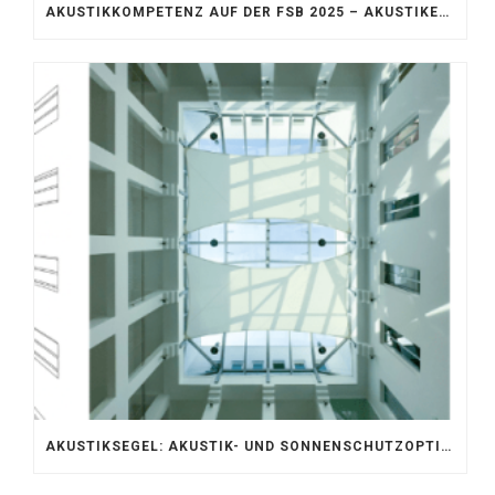
AKUSTIKKOMPETENZ AUF DER FSB 2025 – AKUSTIKELEMENTE FÜR DIE LEBENSRÄUME VON MORGEN
AKUSTIKSEGEL: AKUSTIK- UND SONNENSCHUTZOPTIMIERUNG IM ATRIUM DER UNIVERSITÄT BONN