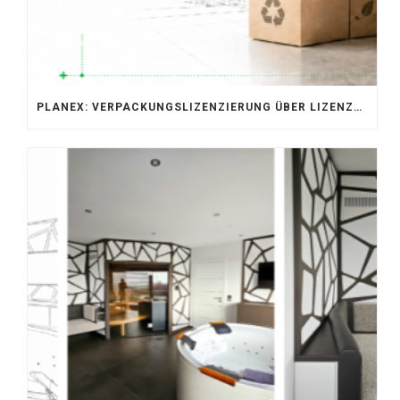
PLANEX: VERPACKUNGSLIZENZIERUNG ÜBER LIZENZERO & LUCID 2026