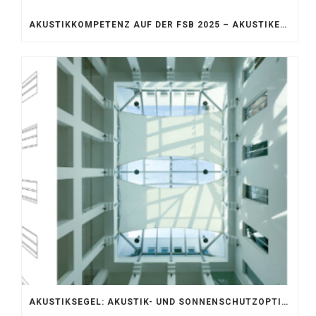
AKUSTIKKOMPETENZ AUF DER FSB 2025 – AKUSTIKELEMENTE FÜR DIE LEBENSRÄUME VON MORGEN
AKUSTIKSEGEL: AKUSTIK- UND SONNENSCHUTZOPTIMIERUNG IM ATRIUM DER UNIVERSITÄT BONN