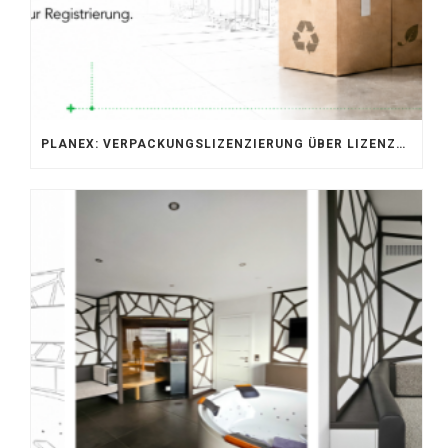
PLANEX: VERPACKUNGSLIZENZIERUNG ÜBER LIZENZERO & LUCID 2026