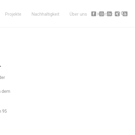
Projekte
Nachhaltigkeit
Über uns
Kontakt
L
der
en dem
n 95