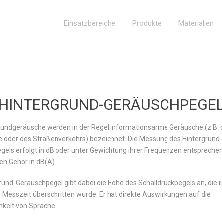
Einsatzbereiche
Produkte
Materialien
HINTERGRUND-GERÄUSCHPEGE
rundgeräusche werden in der Regel informationsarme Geräusche (z.B. 
 oder des Straßenverkehrs) bezeichnet. Die Messung des Hintergrund-
gels erfolgt in dB oder unter Gewichtung ihrer Frequenzen entsprech
n Gehör in dB(A).
rund-Geräuschpegel gibt dabei die Höhe des Schalldruckpegels an, die i
 Messzeit überschritten wurde. Er hat direkte Auswirkungen auf die
hkeit von Sprache.