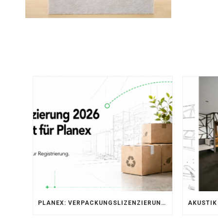
PLANEX: VERPACKUNGSLIZENZIERUNG ÜBER LIZENZERO & LUCID 2026