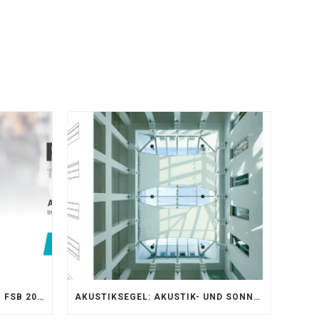
AKUSTIKKOMPETENZ AUF DER FSB 2025 – AKUSTIKELEMENTE FÜR DIE LEBENSRÄUME VON MORGEN
AKUSTIKSEGEL: AKUSTIK- UND SONNENSCHUTZOPTIMIERUNG IM ATRIUM DER UNIVERSITÄT BONN