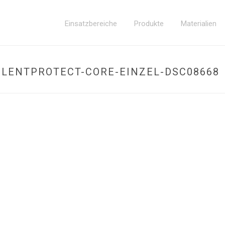
Einsatzbereiche
Produkte
Materialien
ILENTPROTECT-CORE-EINZEL-DSC08668