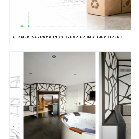
PLANEX: VERPACKUNGSLIZENZIERUNG ÜBER LIZENZERO & LUCID 2026