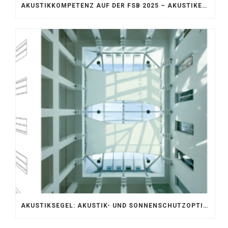
AKUSTIKKOMPETENZ AUF DER FSB 2025 – AKUSTIKELEMENTE FÜR DIE LEBENSRÄUME VON MORGEN
AKUSTIKSEGEL: AKUSTIK- UND SONNENSCHUTZOPTIMIERUNG IM ATRIUM DER UNIVERSITÄT BONN