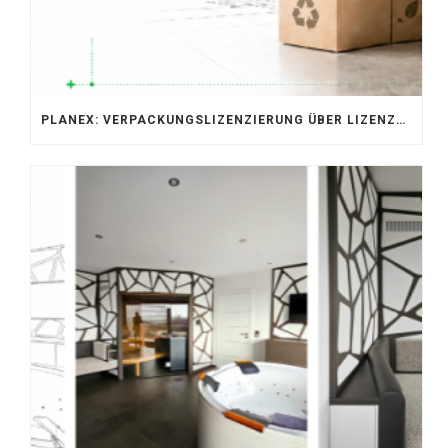
PLANEX: VERPACKUNGSLIZENZIERUNG ÜBER LIZENZERO & LUCID 2026