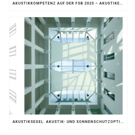
AKUSTIKKOMPETENZ AUF DER FSB 2025 – AKUSTIKELEMENTE FÜR DIE LEBENSRÄUME VON MORGEN
AKUSTIKSEGEL: AKUSTIK- UND SONNENSCHUTZOPTIMIERUNG IM ATRIUM DER UNIVERSITÄT BONN