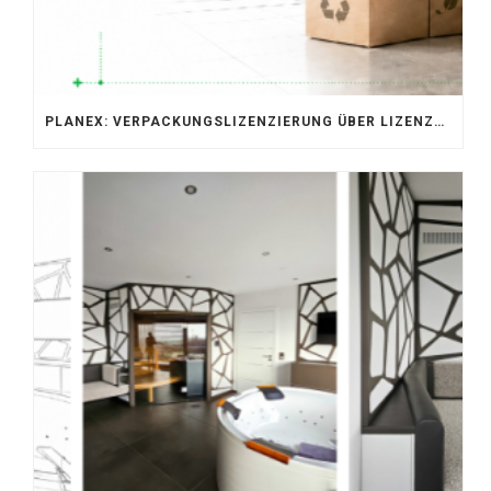
PLANEX: VERPACKUNGSLIZENZIERUNG ÜBER LIZENZERO & LUCID 2026