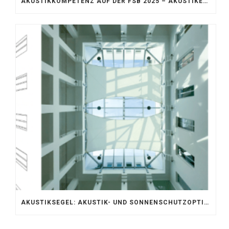
AKUSTIKKOMPETENZ AUF DER FSB 2025 – AKUSTIKELEMENTE FÜR DIE LEBENSRÄUME VON MORGEN
AKUSTIKSEGEL: AKUSTIK- UND SONNENSCHUTZOPTIMIERUNG IM ATRIUM DER UNIVERSITÄT BONN