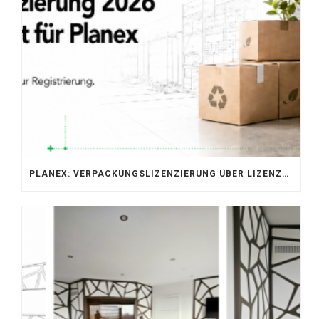
PLANEX: VERPACKUNGSLIZENZIERUNG ÜBER LIZENZERO & LUCID 2026