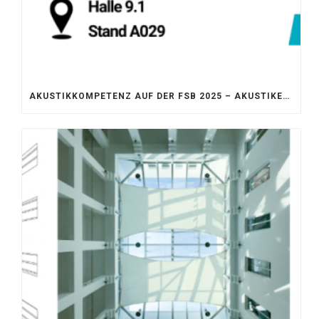
AKUSTIKKOMPETENZ AUF DER FSB 2025 – AKUSTIKELEMENTE FÜR DIE LEBENSRÄUME VON MORGEN