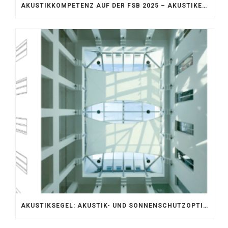
AKUSTIKKOMPETENZ AUF DER FSB 2025 – AKUSTIKELEMENTE FÜR DIE LEBENSRÄUME VON MORGEN
AKUSTIKSEGEL: AKUSTIK- UND SONNENSCHUTZOPTIMIERUNG IM ATRIUM DER UNIVERSITÄT BONN