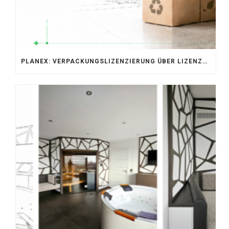
PLANEX: VERPACKUNGSLIZENZIERUNG ÜBER LIZENZERO & LUCID 2026