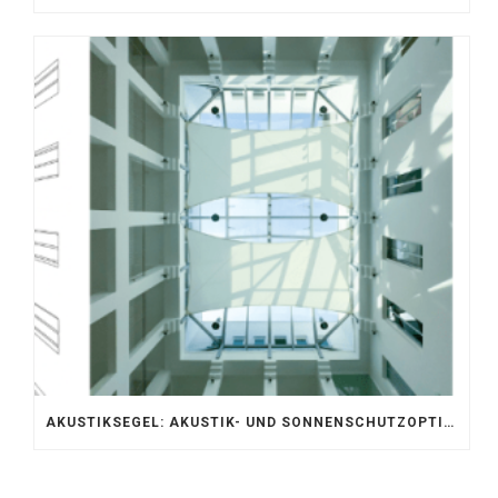
AKUSTIKSEGEL: AKUSTIK- UND SONNENSCHUTZOPTIMIERUNG IM ATRIUM DER UNIVERSITÄT BONN