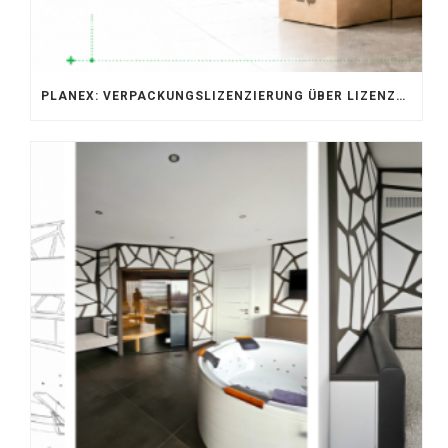
PLANEX: VERPACKUNGSLIZENZIERUNG ÜBER LIZENZERO & LUCID 2026