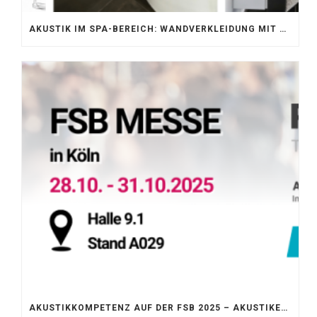
AKUSTIK IM SPA-BEREICH: WANDVERKLEIDUNG MIT SILENTPROTECT CORE
AKUSTIKKOMPETENZ AUF DER FSB 2025 – AKUSTIKELEMENTE FÜR DIE LEBENSRÄUME VON MORGEN