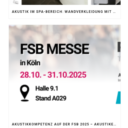
AKUSTIK IM SPA-BEREICH: WANDVERKLEIDUNG MIT SILENTPROTECT CORE
AKUSTIKKOMPETENZ AUF DER FSB 2025 – AKUSTIKELEMENTE FÜR DIE LEBENSRÄUME VON MORGEN