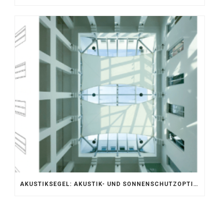
AKUSTIKSEGEL: AKUSTIK- UND SONNENSCHUTZOPTIMIERUNG IM ATRIUM DER UNIVERSITÄT BONN