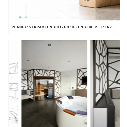
PLANEX: VERPACKUNGSLIZENZIERUNG ÜBER LIZENZERO & LUCID 2026