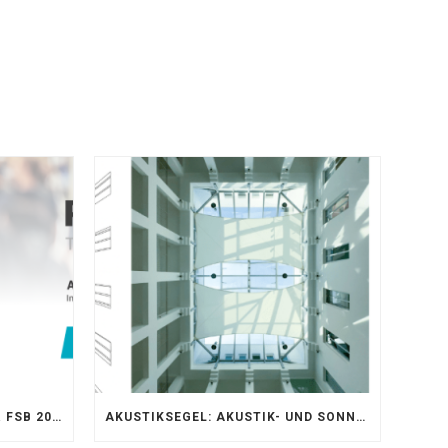
AKUSTIKKOMPETENZ AUF DER FSB 2025 – AKUSTIKELEMENTE FÜR DIE LEBENSRÄUME VON MORGEN
AKUSTIKSEGEL: AKUSTIK- UND SONNENSCHUTZOPTIMIERUNG IM ATRIUM DER UNIVERSITÄT BONN