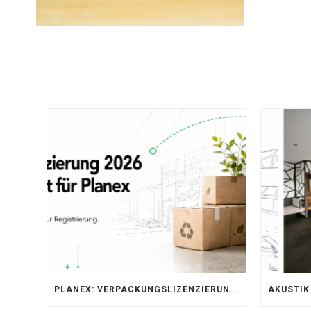
PLANEX: VERPACKUNGSLIZENZIERUNG ÜBER LIZENZERO & LUCID 2026