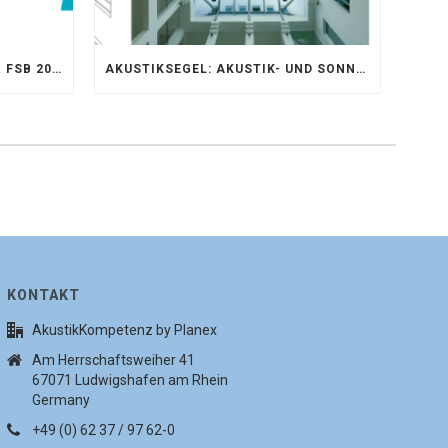
AKUSTIKKOMPETENZ AUF DER FSB 2025 – AKUSTIKELEMENTE FÜR DIE LEBENSRÄUME VON MORGEN
AKUSTIKSEGEL: AKUSTIK- UND SONNENSCHUTZOPTIMIERUNG IM ATRIUM DER UNIVERSITÄT BONN
KONTAKT
AkustikKompetenz by Planex
Am Herrschaftsweiher 41
67071 Ludwigshafen am Rhein
Germany
+49 (0) 62 37 / 97 62-0