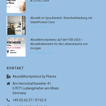
& LUCID 2026
7. Juli 2026
Akustik im Spa-Bereich: Wandverkleidung mit
SilentProtect Core
6. Februar 2026
AkustikKompetenz auf der FSB 2025 –
Akustikelemente für die Lebensräume von
morgen
30. September 2025
KONTAKT
AkustikKompetenz by Planex
Am Herrschaftsweiher 41
67071 Ludwigshafen am Rhein
Germany
+49 (0) 62 37 / 97 62-0