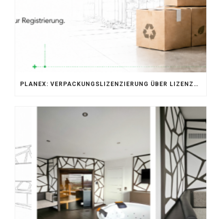
PLANEX: VERPACKUNGSLIZENZIERUNG ÜBER LIZENZERO & LUCID 2026