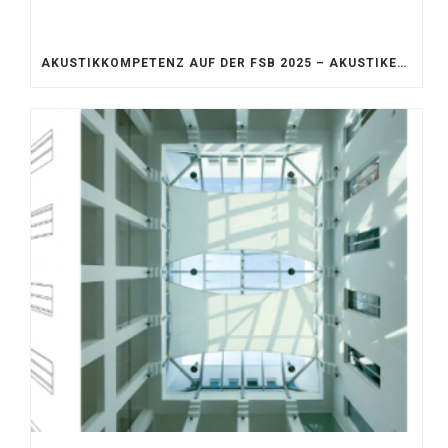
AKUSTIKKOMPETENZ AUF DER FSB 2025 – AKUSTIKELEMENTE FÜR DIE LEBENSRÄUME VON MORGEN