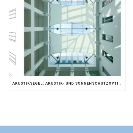
AKUSTIKSEGEL: AKUSTIK- UND SONNENSCHUTZOPTIMIERUNG IM ATRIUM DER UNIVERSITÄT BONN