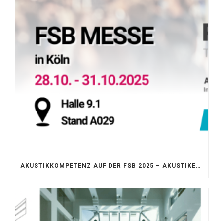
AKUSTIKKOMPETENZ AUF DER FSB 2025 – AKUSTIKELEMENTE FÜR DIE LEBENSRÄUME VON MORGEN