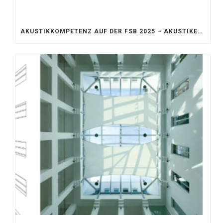
AKUSTIKKOMPETENZ AUF DER FSB 2025 – AKUSTIKELEMENTE FÜR DIE LEBENSRÄUME VON MORGEN