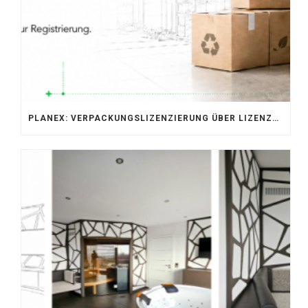
PLANEX: VERPACKUNGSLIZENZIERUNG ÜBER LIZENZERO & LUCID 2026