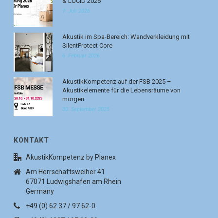
& LUCID 2026
7. Juli 2026
Akustik im Spa-Bereich: Wandverkleidung mit
SilentProtect Core
6. Februar 2026
AkustikKompetenz auf der FSB 2025 –
Akustikelemente für die Lebensräume von
morgen
30. September 2025
KONTAKT
AkustikKompetenz by Planex
Am Herrschaftsweiher 41
67071 Ludwigshafen am Rhein
Germany
+49 (0) 62 37 / 97 62-0