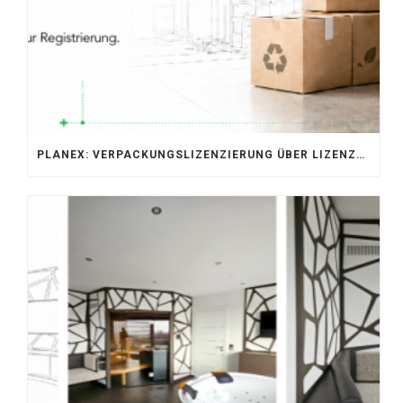
PLANEX: VERPACKUNGSLIZENZIERUNG ÜBER LIZENZERO & LUCID 2026