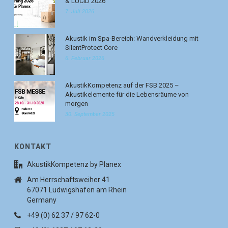
& LUCID 2026
7. Juli 2026
Akustik im Spa-Bereich: Wandverkleidung mit
SilentProtect Core
6. Februar 2026
AkustikKompetenz auf der FSB 2025 –
Akustikelemente für die Lebensräume von
morgen
30. September 2025
KONTAKT
AkustikKompetenz by Planex
Am Herrschaftsweiher 41
67071 Ludwigshafen am Rhein
Germany
+49 (0) 62 37 / 97 62-0