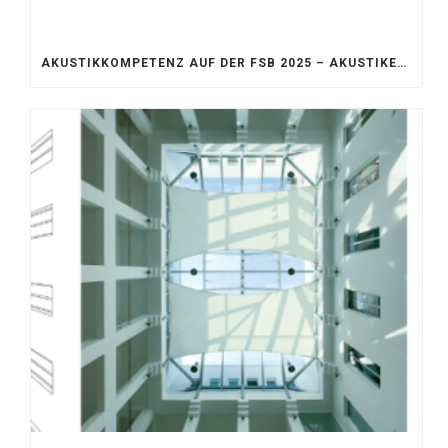
AKUSTIKKOMPETENZ AUF DER FSB 2025 – AKUSTIKELEMENTE FÜR DIE LEBENSRÄUME VON MORGEN