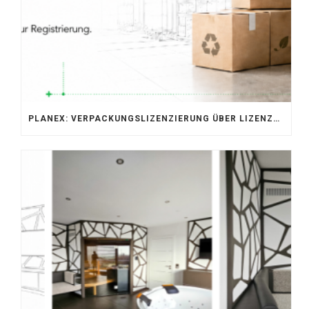
PLANEX: VERPACKUNGSLIZENZIERUNG ÜBER LIZENZERO & LUCID 2026