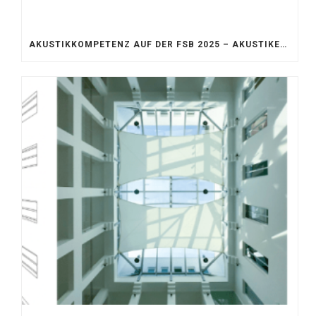
AKUSTIKKOMPETENZ AUF DER FSB 2025 – AKUSTIKELEMENTE FÜR DIE LEBENSRÄUME VON MORGEN