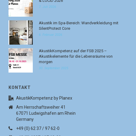
& LUCID 2026
7. Juli 2026
Akustik im Spa-Bereich: Wandverkleidung mit
SilentProtect Core
6. Februar 2026
AkustikKompetenz auf der FSB 2025 –
Akustikelemente für die Lebensräume von
morgen
30. September 2025
KONTAKT
AkustikKompetenz by Planex
Am Herrschaftsweiher 41
67071 Ludwigshafen am Rhein
Germany
+49 (0) 62 37 / 97 62-0