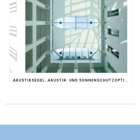
AKUSTIKSEGEL: AKUSTIK- UND SONNENSCHUTZOPTIMIERUNG IM ATRIUM DER UNIVERSITÄT BONN