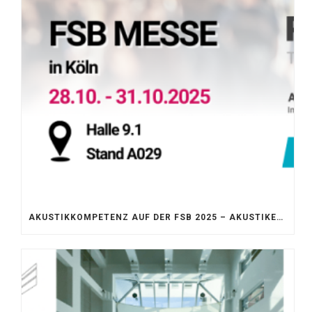
AKUSTIKKOMPETENZ AUF DER FSB 2025 – AKUSTIKELEMENTE FÜR DIE LEBENSRÄUME VON MORGEN