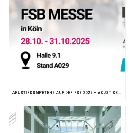
AKUSTIKKOMPETENZ AUF DER FSB 2025 – AKUSTIKELEMENTE FÜR DIE LEBENSRÄUME VON MORGEN