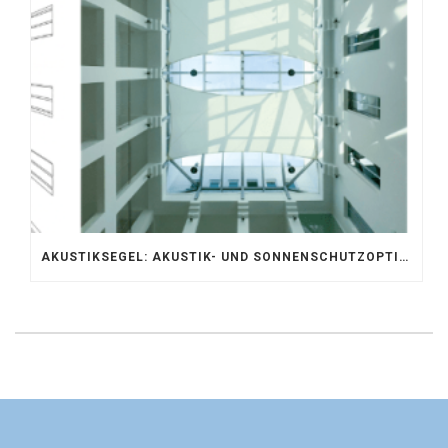
AKUSTIKSEGEL: AKUSTIK- UND SONNENSCHUTZOPTIMIERUNG IM ATRIUM DER UNIVERSITÄT BONN