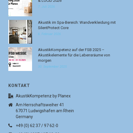
& LUCID 2026
7. Juli 2026
Akustik im Spa-Bereich: Wandverkleidung mit
SilentProtect Core
6. Februar 2026
AkustikKompetenz auf der FSB 2025 –
Akustikelemente für die Lebensräume von
morgen
30. September 2025
KONTAKT
AkustikKompetenz by Planex
Am Herrschaftsweiher 41
67071 Ludwigshafen am Rhein
Germany
+49 (0) 62 37 / 97 62-0