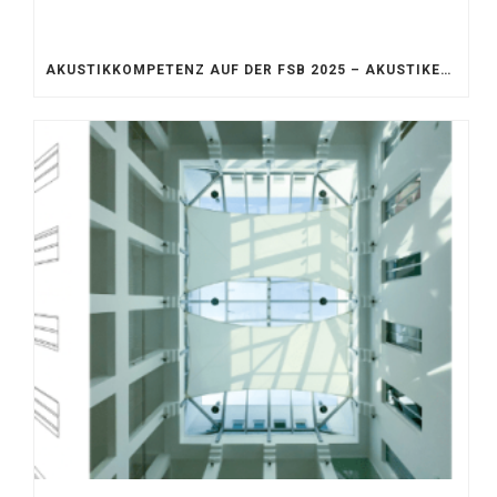
AKUSTIKKOMPETENZ AUF DER FSB 2025 – AKUSTIKELEMENTE FÜR DIE LEBENSRÄUME VON MORGEN