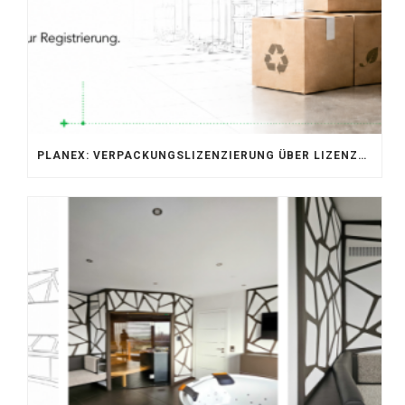
PLANEX: VERPACKUNGSLIZENZIERUNG ÜBER LIZENZERO & LUCID 2026