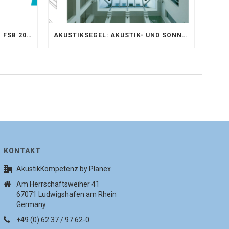
AKUSTIKKOMPETENZ AUF DER FSB 2025 – AKUSTIKELEMENTE FÜR DIE LEBENSRÄUME VON MORGEN
AKUSTIKSEGEL: AKUSTIK- UND SONNENSCHUTZOPTIMIERUNG IM ATRIUM DER UNIVERSITÄT BONN
KONTAKT
AkustikKompetenz by Planex
Am Herrschaftsweiher 41
67071 Ludwigshafen am Rhein
Germany
+49 (0) 62 37 / 97 62-0