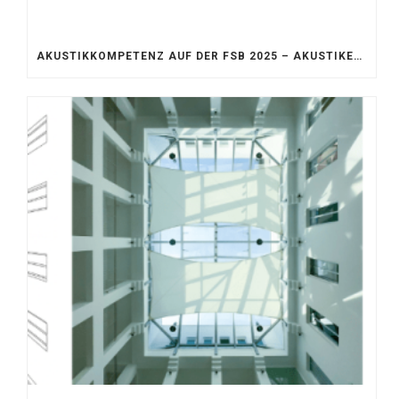
AKUSTIKKOMPETENZ AUF DER FSB 2025 – AKUSTIKELEMENTE FÜR DIE LEBENSRÄUME VON MORGEN