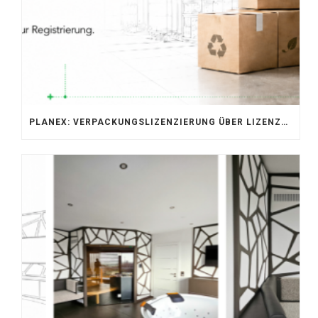
PLANEX: VERPACKUNGSLIZENZIERUNG ÜBER LIZENZERO & LUCID 2026