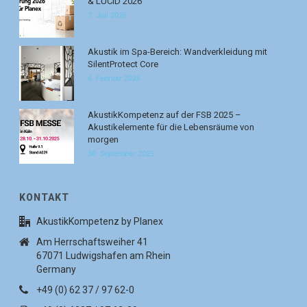
& LUCID 2026
7. Juli 2026
Akustik im Spa-Bereich: Wandverkleidung mit
SilentProtect Core
6. Februar 2026
AkustikKompetenz auf der FSB 2025 –
Akustikelemente für die Lebensräume von
morgen
30. September 2025
KONTAKT
AkustikKompetenz by Planex
Am Herrschaftsweiher 41
67071 Ludwigshafen am Rhein
Germany
+49 (0) 62 37 / 97 62-0