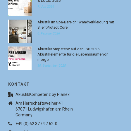
& LUCID 2026
7. Juli 2026
Akustik im Spa-Bereich: Wandverkleidung mit
SilentProtect Core
6. Februar 2026
AkustikKompetenz auf der FSB 2025 –
Akustikelemente für die Lebensräume von
morgen
30. September 2025
KONTAKT
AkustikKompetenz by Planex
Am Herrschaftsweiher 41
67071 Ludwigshafen am Rhein
Germany
+49 (0) 62 37 / 97 62-0