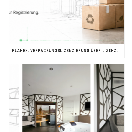
PLANEX: VERPACKUNGSLIZENZIERUNG ÜBER LIZENZERO & LUCID 2026