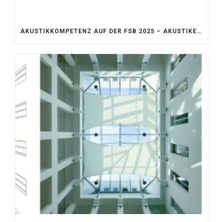
AKUSTIKKOMPETENZ AUF DER FSB 2025 – AKUSTIKELEMENTE FÜR DIE LEBENSRÄUME VON MORGEN