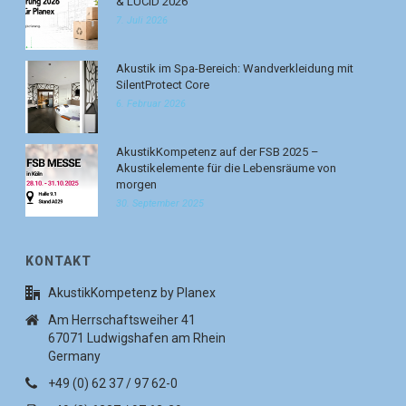
& LUCID 2026
7. Juli 2026
Akustik im Spa-Bereich: Wandverkleidung mit
SilentProtect Core
6. Februar 2026
AkustikKompetenz auf der FSB 2025 –
Akustikelemente für die Lebensräume von
morgen
30. September 2025
KONTAKT
AkustikKompetenz by Planex
Am Herrschaftsweiher 41
67071 Ludwigshafen am Rhein
Germany
+49 (0) 62 37 / 97 62-0