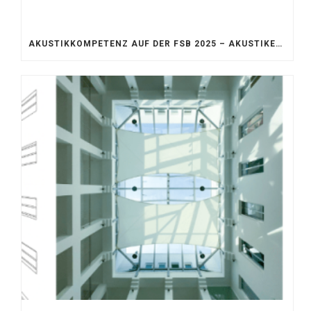
AKUSTIKKOMPETENZ AUF DER FSB 2025 – AKUSTIKELEMENTE FÜR DIE LEBENSRÄUME VON MORGEN