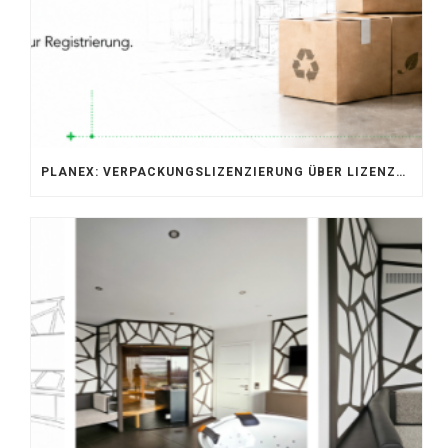
PLANEX: VERPACKUNGSLIZENZIERUNG ÜBER LIZENZERO & LUCID 2026