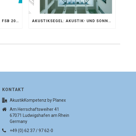
AKUSTIKKOMPETENZ AUF DER FSB 2025 – AKUSTIKELEMENTE FÜR DIE LEBENSRÄUME VON MORGEN
AKUSTIKSEGEL: AKUSTIK- UND SONNENSCHUTZOPTIMIERUNG IM ATRIUM DER UNIVERSITÄT BONN
KONTAKT
AkustikKompetenz by Planex
Am Herrschaftsweiher 41
67071 Ludwigshafen am Rhein
Germany
+49 (0) 62 37 / 97 62-0