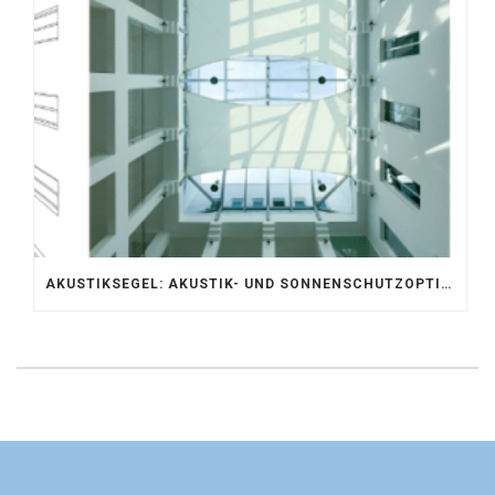
AKUSTIKSEGEL: AKUSTIK- UND SONNENSCHUTZOPTIMIERUNG IM ATRIUM DER UNIVERSITÄT BONN