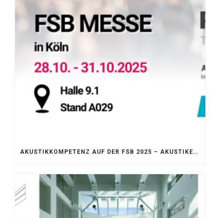
AKUSTIKKOMPETENZ AUF DER FSB 2025 – AKUSTIKELEMENTE FÜR DIE LEBENSRÄUME VON MORGEN