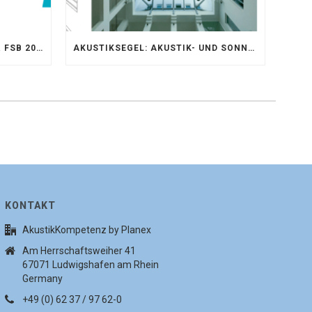
AKUSTIKKOMPETENZ AUF DER FSB 2025 – AKUSTIKELEMENTE FÜR DIE LEBENSRÄUME VON MORGEN
AKUSTIKSEGEL: AKUSTIK- UND SONNENSCHUTZOPTIMIERUNG IM ATRIUM DER UNIVERSITÄT BONN
KONTAKT
AkustikKompetenz by Planex
Am Herrschaftsweiher 41
67071 Ludwigshafen am Rhein
Germany
+49 (0) 62 37 / 97 62-0