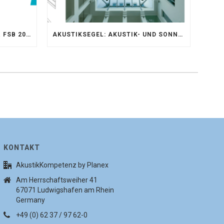
AKUSTIKKOMPETENZ AUF DER FSB 2025 – AKUSTIKELEMENTE FÜR DIE LEBENSRÄUME VON MORGEN
AKUSTIKSEGEL: AKUSTIK- UND SONNENSCHUTZOPTIMIERUNG IM ATRIUM DER UNIVERSITÄT BONN
KONTAKT
AkustikKompetenz by Planex
Am Herrschaftsweiher 41
67071 Ludwigshafen am Rhein
Germany
+49 (0) 62 37 / 97 62-0