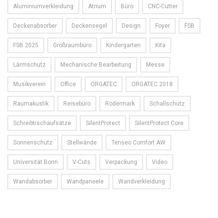
Aluminiumverkleidung
Atrium
Büro
CNC-Cutter
Deckenabsorber
Deckensegel
Design
Foyer
FSB
FSB 2025
Großraumbüro
Kindergarten
Kita
Lärmschutz
Mechanische Bearbeitung
Messe
Musikverein
Office
ORGATEC
ORGATEC 2018
Raumakustik
Reisebüro
Rödermark
Schallschutz
Schreibtischaufsätze
SilentProtect
SilentProtect Core
Sonnenschutz
Stellwände
Tenseo Comfort AW
Universität Bonn
V-Cuts
Verpackung
Video
Wandabsorber
Wandpaneele
Wandverkleidung