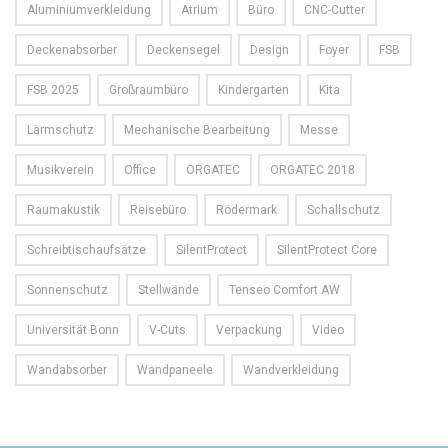
Aluminiumverkleidung
Atrium
Büro
CNC-Cutter
Deckenabsorber
Deckensegel
Design
Foyer
FSB
FSB 2025
Großraumbüro
Kindergarten
Kita
Lärmschutz
Mechanische Bearbeitung
Messe
Musikverein
Office
ORGATEC
ORGATEC 2018
Raumakustik
Reisebüro
Rödermark
Schallschutz
Schreibtischaufsätze
SilentProtect
SilentProtect Core
Sonnenschutz
Stellwände
Tenseo Comfort AW
Universität Bonn
V-Cuts
Verpackung
Video
Wandabsorber
Wandpaneele
Wandverkleidung