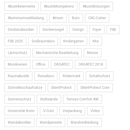
Akustikelemente
AkustikKompetenz
Akustiklösungen
Aluminiumverkleidung
Atrium
Büro
CNC-Cutter
Deckenabsorber
Deckensegel
Design
Foyer
FSB
FSB 2025
Großraumbüro
Kindergarten
Kita
Lärmschutz
Mechanische Bearbeitung
Messe
Musikverein
Office
ORGATEC
ORGATEC 2018
Raumakustik
Reisebüro
Rödermark
Schallschutz
Schreibtischaufsätze
SilentProtect
SilentProtect Core
Sonnenschutz
Stellwände
Tenseo Comfort AW
Universität Bonn
V-Cuts
Verpackung
Video
Wandabsorber
Wandpaneele
Wandverkleidung