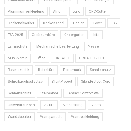
Aluminiumverkleidung
Atrium
Büro
CNC-Cutter
Deckenabsorber
Deckensegel
Design
Foyer
FSB
FSB 2025
Großraumbüro
Kindergarten
Kita
Lärmschutz
Mechanische Bearbeitung
Messe
Musikverein
Office
ORGATEC
ORGATEC 2018
Raumakustik
Reisebüro
Rödermark
Schallschutz
Schreibtischaufsätze
SilentProtect
SilentProtect Core
Sonnenschutz
Stellwände
Tenseo Comfort AW
Universität Bonn
V-Cuts
Verpackung
Video
Wandabsorber
Wandpaneele
Wandverkleidung