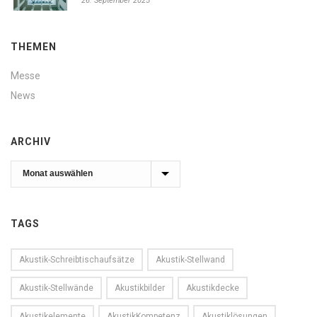
26. September 2025
THEMEN
Messe
News
ARCHIV
Archiv
TAGS
Akustik-Schreibtischaufsätze
Akustik-Stellwand
Akustik-Stellwände
Akustikbilder
Akustikdecke
Akustikelemente
AkustikKompetenz
Akustiklösungen