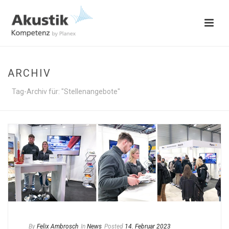
ARCHIV
Tag-Archiv für: "Stellenangebote"
By
Felix Ambrosch
In
News
Posted
14. Februar 2023