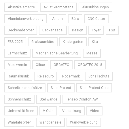
Akustikelemente
AkustikKompetenz
Akustiklösungen
Aluminiumverkleidung
Atrium
Büro
CNC-Cutter
Deckenabsorber
Deckensegel
Design
Foyer
FSB
FSB 2025
Großraumbüro
Kindergarten
Kita
Lärmschutz
Mechanische Bearbeitung
Messe
Musikverein
Office
ORGATEC
ORGATEC 2018
Raumakustik
Reisebüro
Rödermark
Schallschutz
Schreibtischaufsätze
SilentProtect
SilentProtect Core
Sonnenschutz
Stellwände
Tenseo Comfort AW
Universität Bonn
V-Cuts
Verpackung
Video
Wandabsorber
Wandpaneele
Wandverkleidung